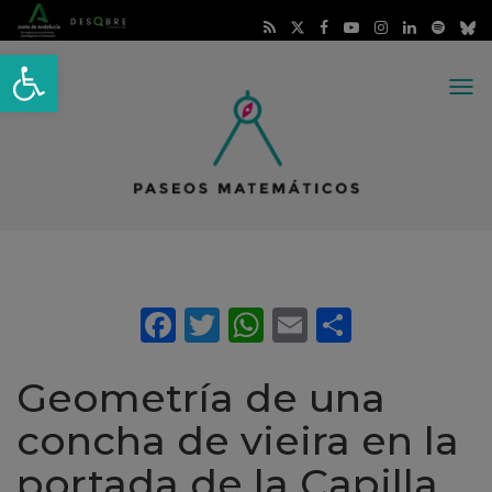
Abrir barra de herramientas
Me
Geometría de una
concha de vieira en la
portada de la Capilla