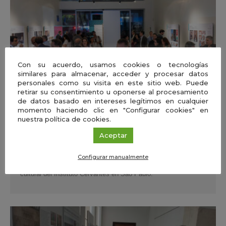
Con su acuerdo, usamos cookies o tecnologías
similares para almacenar, acceder y procesar datos
personales como su visita en este sitio web. Puede
retirar su consentimiento u oponerse al procesamiento
de datos basado en intereses legítimos en cualquier
momento haciendo clic en "Configurar cookies" en
nuestra política de cookies.
15 ABR 2026
La exposición `Paseo Matemático al-Ándalus´ de la
Aceptar
Fundación Descubre llega a Brasil de la mano del
Instituto Cervantes en São Paulo
Configurar manualmente
La muestra podrá visitarse hasta el 30 de mayo en el espacio
cultural del Instituto Cervantes en São Paulo.