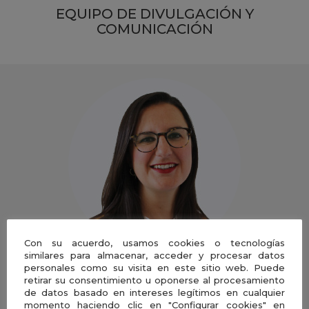
EQUIPO DE DIVULGACIÓN Y
COMUNICACIÓN
Con su acuerdo, usamos cookies o tecnologías
similares para almacenar, acceder y procesar datos
personales como su visita en este sitio web. Puede
ANA RODRÍGUEZ REY
retirar su consentimiento u oponerse al procesamiento
de datos basado en intereses legítimos en cualquier
Responsable de Redes Sociales
momento haciendo clic en "Configurar cookies" en