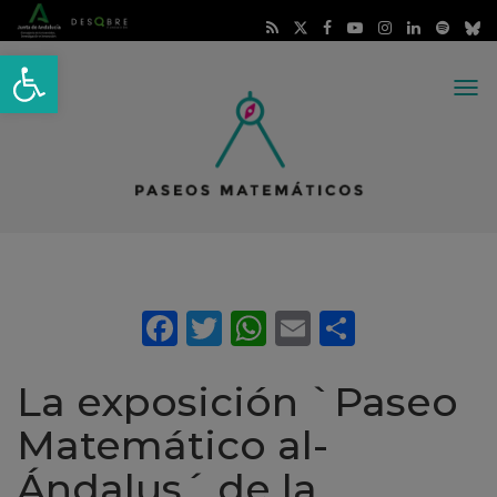
Abrir barra de herramientas
Me
La exposición `Paseo
Matemático al-
Ándalus´ de la