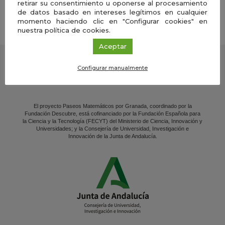
retirar su consentimiento u oponerse al procesamiento
de datos basado en intereses legítimos en cualquier
Cal
momento haciendo clic en "Configurar cookies" en
nuestra política de cookies.
Aceptar
Configurar manualmente
El proyecto Paseos Matemáticos por Granada, coordinado por la
Fundación Descubre, está cofinanciado por la Fundación Española para
la Ciencia y la Tecnología (FECYT) del Ministerio de Ciencia, Innovación y
Universidades; y la Consejería de Universidad, Investigación e
Innovación de la Junta de Andalucía.