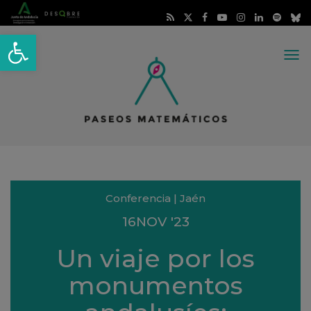
Abrir barra de herramientas
Me
Conferencia | Jaén
16
NOV
'23
Un viaje por los
monumentos