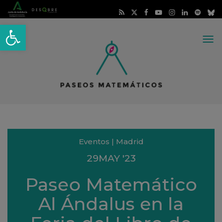
Abrir barra de herramientas
Me
Eventos | Madrid
29
MAY
'23
Paseo Matemático
Al Ándalus en la