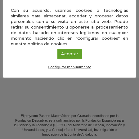
El Patio del Ayuntamiento de La Campana
(Sevilla), ubicado en la Avenida de Fuentes
Con su acuerdo, usamos cookies o tecnologías
de Andalucía, acoge la […]
similares para almacenar, acceder y procesar datos
Gua
personales como su visita en este sitio web. Puede
retirar su consentimiento u oponerse al procesamiento
de datos basado en intereses legítimos en cualquier
en
momento haciendo clic en "Configurar cookies" en
nuestra política de cookies.
Go
VER MÁS AGENDA
Aceptar
Cal
Configurar manualmente
El proyecto Paseos Matemáticos por Granada, coordinado por la
Fundación Descubre, está cofinanciado por la Fundación Española para
la Ciencia y la Tecnología (FECYT) del Ministerio de Ciencia, Innovación y
Universidades; y la Consejería de Universidad, Investigación e
Innovación de la Junta de Andalucía.