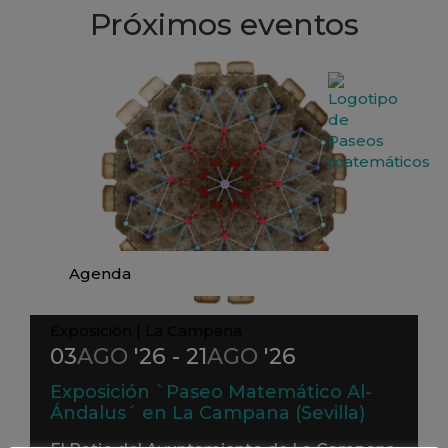
Próximos eventos
Agenda
Exposición
|
La Campana
03
AGO
'26 - 21
AGO
'26
Exposición `Paseo Matemático Al-
Ándalus´ en La Campana (Sevilla)