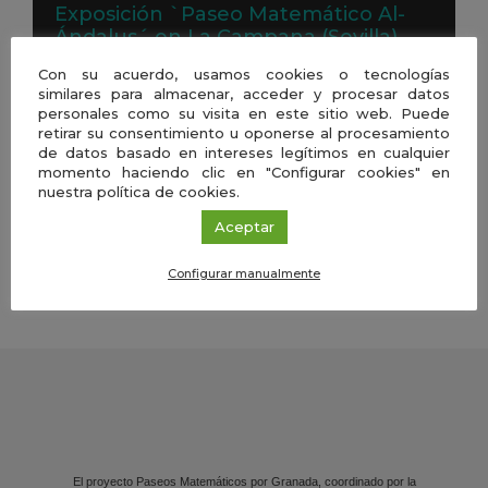
Exposición `Paseo Matemático Al-
Ándalus´ en La Campana (Sevilla)
Con su acuerdo, usamos cookies o tecnologías
El Patio del Ayuntamiento de La Campana
similares para almacenar, acceder y procesar datos
(Sevilla), ubicado en la Avenida de Fuentes
personales como su visita en este sitio web. Puede
de Andalucía, acoge la […]
retirar su consentimiento u oponerse al procesamiento
Gua
de datos basado en intereses legítimos en cualquier
momento haciendo clic en "Configurar cookies" en
nuestra política de cookies.
en
Aceptar
Go
VER MÁS AGENDA
Configurar manualmente
Cal
El proyecto Paseos Matemáticos por Granada, coordinado por la