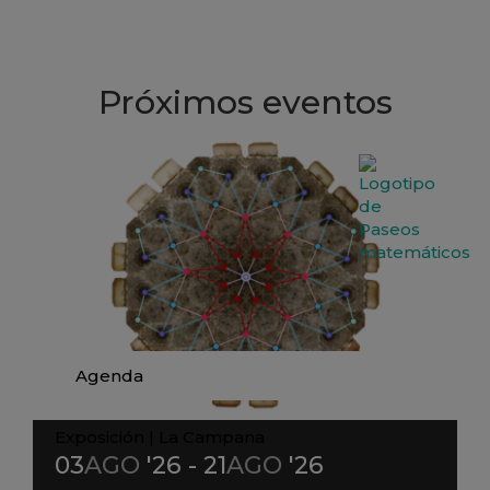
Próximos eventos
Agenda
Exposición
|
La Campana
03
AGO
'26 - 21
AGO
'26