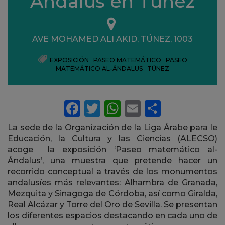
Ándalus en Túnez
Ubicación
AVE MOHAMED ALI AKID, TÚNEZ, 1003
EXPOSICIÓN
,
PASEO MATEMÁTICO
,
PASEO
MATEMÁTICO AL-ÁNDALUS
,
TÚNEZ
La sede de la Organización de la Liga Árabe para le
Educación, la Cultura y las Ciencias (ALECSO)
acoge la exposición ‘Paseo matemático al-
Ándalus’, una muestra que
pretende hacer un
recorrido conceptual a través de los monumentos
andalusíes más relevantes: Alhambra de Granada,
Mezquita y Sinagoga de Córdoba, así como Giralda,
Real Alcázar y Torre del Oro de Sevilla. Se presentan
los diferentes espacios destacando en cada uno de