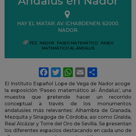
Ándalus en Nador
Ubicación
HAY EL MATAR. AV. ICHABDENEN. 62000.
NADOR.
FEZ
,
NADOR
,
PASEO MATEMÁTICO
,
PASEO
MATEMÁTICO AL-ÁNDALUS
El Instituto Español Lope de Vega de Nador acoge
la exposición ‘Paseo matemático al- Ándalus’, una
muestra que
pretende hacer un recorrido
conceptual a través de los monumentos
andalusíes más relevantes: Alhambra de Granada,
Mezquita y Sinagoga de Córdoba, así como Giralda,
Real Alcázar y Torre del Oro de Sevilla. Se presentan
los diferentes espacios destacando en cada uno de