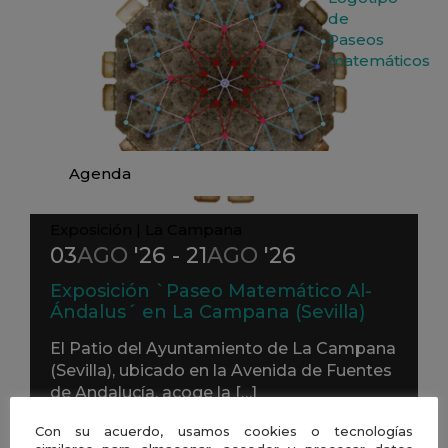
Agenda
Exposición
|
La Campana
03
AGO
'26 - 21
AGO
'26
Exposición `Paseo Matemático Al-
Ándalus´ en La Campana (Sevilla)
El Patio del Ayuntamiento de La Campana
(Sevilla), ubicado en la Avenida de Fuentes
de Andalucía, acoge la […]
Gua
Con su acuerdo, usamos cookies o tecnologías