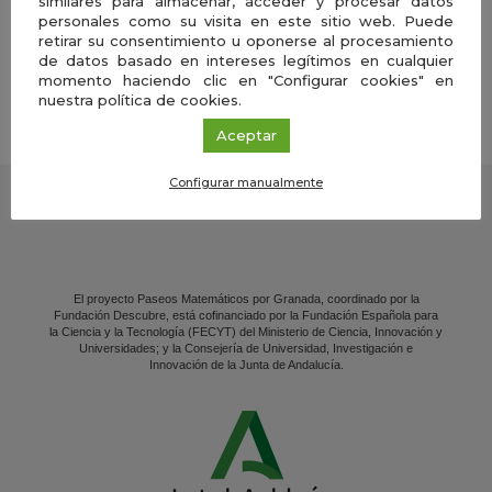
similares para almacenar, acceder y procesar datos
en
personales como su visita en este sitio web. Puede
retirar su consentimiento u oponerse al procesamiento
Go
VER MÁS AGENDA
de datos basado en intereses legítimos en cualquier
momento haciendo clic en "Configurar cookies" en
Cal
nuestra política de cookies.
Aceptar
Configurar manualmente
El proyecto Paseos Matemáticos por Granada, coordinado por la
Fundación Descubre, está cofinanciado por la Fundación Española para
la Ciencia y la Tecnología (FECYT) del Ministerio de Ciencia, Innovación y
Universidades; y la Consejería de Universidad, Investigación e
Innovación de la Junta de Andalucía.