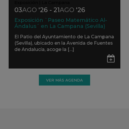
Exposición
|
La Campana
03
AGO
'26 - 21
AGO
'26
Exposición `Paseo Matemático Al-
Ándalus´ en La Campana (Sevilla)
El Patio del Ayuntamiento de La Campana
(Sevilla), ubicado en la Avenida de Fuentes
de Andalucía, acoge la […]
Gua
en
Go
VER MÁS AGENDA
Cal