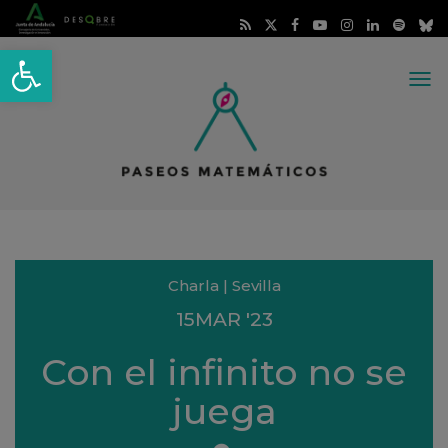
Abrir barra de herramientas
Me
Charla | Sevilla
15
MAR
'23
Con el infinito no se
juega